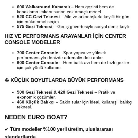
600 Walkaround Kamaralı
– Hem gezinti hem de
konaklama imkanı sunan çok amaçlı model.
520 CC Gezi Teknesi
– Aile ve arkadaşlarla keyifli bir gün
için mükemmel seçim.
575 Gezi Teknesi
– Geniş güvertesiyle sosyal deniz keyfi.
HIZ VE PERFORMANS ARAYANLAR İÇİN CENTER
CONSOLE MODELLER
700 Center Console
– Spor yapısı ve yüksek
performansıyla denizde adrenalin dolu anlar.
600 Center Console
– Hem balık avı hem de hızlı geziler
için çok yönlü kullanım.
⛵ KÜÇÜK BOYUTLARDA BÜYÜK PERFORMANS
500 Gezi Teknesi & 420 Gezi Teknesi
– Pratik ve
ekonomik çözümler.
460 Küçük Balıkçı
– Sakin sular için ideal, kullanışlı balıkçı
teknesi.
NEDEN EURO BOAT?
✔
Tüm modeller %100 yerli üretim, uluslararası
standartlarda.