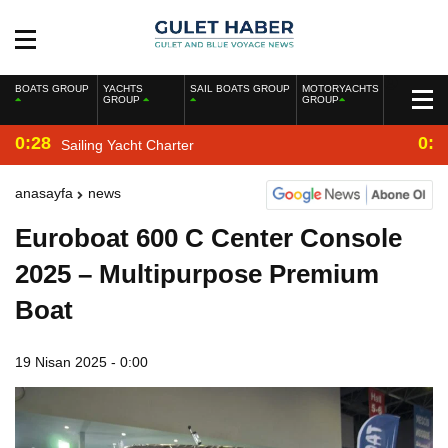
BOATS GROUP
YACHTS
SAIL BOATS GROUP
MOTORYACHTS
GROUP
GROUP
0:28
0:2
Sailing Yacht Charter
anasayfa
news
Euroboat 600 C Center Console
2025 – Multipurpose Premium
Boat
19 Nisan 2025 - 0:00