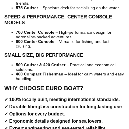
friends.
575 Cruiser
– Spacious deck for socializing on the water.
SPEED & PERFORMANCE: CENTER CONSOLE
MODELS
700 Center Console
– High-performance design for
adrenaline-packed adventures.
600 Center Console
– Versatile for fishing and fast
cruising.
SMALL SIZE, BIG PERFORMANCE
500 Cruiser & 420 Cruiser
– Practical and economical
solutions.
460 Compact Fisherman
– Ideal for calm waters and easy
handling.
WHY CHOOSE EURO BOAT?
✔
100% locally built, meeting international standards.
✔
Durable fiberglass construction for long-lasting use.
✔
Options for every budget.
✔
Ergonomic details designed for sea lovers.
✔
Expert engineering and sea-tested reliability.