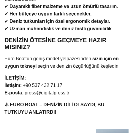
✔
Dayanıklı fiber malzeme ve uzun ömürlü tasarım.
✔
Her bütçeye uygun farklı seçenekler.
✔
Deniz tutkunları için özel ergonomik detaylar.
✔
Uzman mühendislik ve deniz testli güvenilirlik.
DENİZİN ÖTESİNE GEÇMEYE HAZIR
MISINIZ?
Euro Boat’un geniş model yelpazesinden
sizin için en
uygun tekneyi
seçin ve denizin özgürlüğünü keşfedin!
İLETİŞİM:
İletişim:
+90 537 432 71 17
E-posta:
press@digitalpress.tr
⚓ EURO BOAT – DENİZİN DİLİ OLSAYDI, BU
TUTKUYU ANLATIRDI!