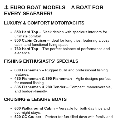
⚓ EURO BOAT MODELS – A BOAT FOR
EVERY SEAFARER!
LUXURY & COMFORT MOTORYACHTS
850 Hard Top
– Sleek design with spacious interiors for
ultimate comfort.
850 Cabin Cruiser
– Ideal for long trips, featuring a cozy
cabin and functional living space.
760 Hard Top
– The perfect balance of performance and
elegance.
FISHING ENTHUSIASTS’ SPECIALS
600 Fisherman
– Rugged build and professional fishing
features.
435 Fisherman & 395 Fisherman
– Agile designs perfect
for coastal fishing.
335 Fisherman & 280 Tender
– Compact, maneuverable,
and budget-friendly.
CRUISING & LEISURE BOATS
600 Walkaround Cabin
– Versatile for both day trips and
overnight stays.
520 CC Cruiser
– Perfect for fun-filled days with family and