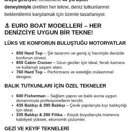
deneyimiyle
üretilen her tekne, deniz tutkunlarının
beklentilerini karşılamak için özenle tasarlanıyor.
⚓ EURO BOAT MODELLERİ – HER
DENİZCİYE UYGUN BİR TEKNE!
LÜKS VE KONFORUN BULUŞTUĞU MOTORYATLAR
850 Hard Top
– Şık tasarımı ve geniş iç hacmiyle denizde
konforun zirvesi.
850 Cabin Cruiser
– Uzun geziler için ideal, ferah kamara
ve kullanışlı yaşam alanı.
760 Hard Top
– Performans ve estetiğin mükemmel
dengesi.
BALIK TUTKUNLARI İÇİN ÖZEL TEKNELER
600 Fisherman
– Sağlam yapısı ve balık avına uygun
donanımıyla profesyonellerin tercihi.
435 Balıkçı & 395 Balıkçı
– Çevik yapılarıyla kıyı balıkçılığı
için ideal.
335 Balıkçı & 280 Filika
– Küçük boyutlarıyla manevra
kabiliyeti yüksek, ekonomik çözümler.
GEZİ VE KEYİF TEKNELERİ