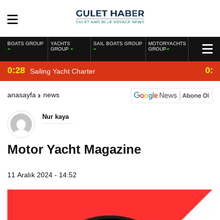
BOATS GROUP
YACHTS
SAIL BOATS GROUP
MOTORYACHTS
GROUP
GROUP
0:28
0:2
Sailing Yacht Charter
anasayfa
news
Nur kaya
Motor Yacht Magazine
11 Aralık 2024 - 14:52