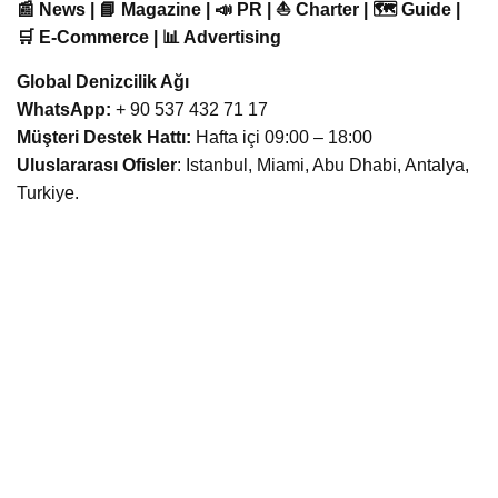
📰 News | 📘 Magazine | 📣 PR | ⛵ Charter | 🗺️ Guide |
🛒 E-Commerce | 📊 Advertising
Global Denizcilik Ağı
WhatsApp:
+ 90 537 432 71 17
Müşteri Destek Hattı:
Hafta içi 09:00 – 18:00
Uluslararası Ofisler
: Istanbul, Miami, Abu Dhabi, Antalya,
Turkiye.